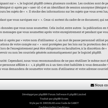
nt sur « », le logiciel phpBB créera plusieurs cookies. Les cookies sont de pet
(désigné ci-après par « user-id ») et un identifiant de session anonyme (désigné
ru les sujets de « ». Il stocke des informations sur les sujets que vous avez lus,
nt que vous naviguez sur « ». Ceux-ci sortent du cadre de ce document, qui ne 
 données que vous nous soumettez. Cela inclut, entre autres : la publication en ta
e les messages que vous soumettez après votre enregistrement et pendant que vou
ci-après par « votre nom d’utilisateur »), un mot de passe personnel utilisé pou
ormations de votre compte sur « » sont protégées par les lois sur la protection d
ors de l’enregistrement peut être obligatoire ou facultative, à la discrétion de 
evoir ou non les courriels générés automatiquement par le logiciel phpBB.
curité. Cependant, nous vous recommandons de ne pas réutiliser le même mot de p
personne affiliée à « », à phpBB ou à un tiers n’est habilitée à vous demander v
us vous demandera de soumettre votre nom d’utilisateur et votre adresse courrie
Nous co
Développé par
phpBB
® Forum Software © phpBB Limited
Traduit par
phpBB-fr.com
Style par
H. DREUILHE avec l'aide de CABOT
Confidentialité
|
Conditions