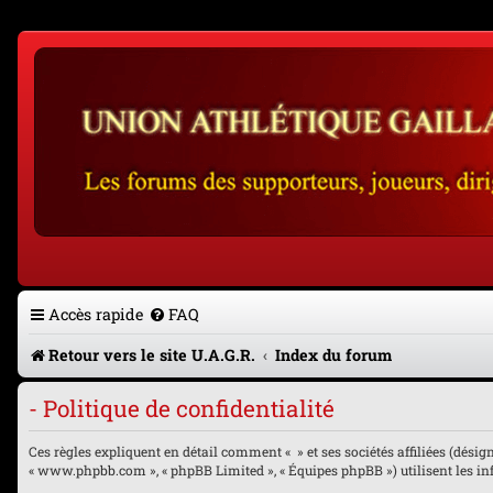
Accès rapide
FAQ
Retour vers le site U.A.G.R.
Index du forum
- Politique de confidentialité
Ces règles expliquent en détail comment « » et ses sociétés affiliées (désignés
« www.phpbb.com », « phpBB Limited », « Équipes phpBB ») utilisent les info