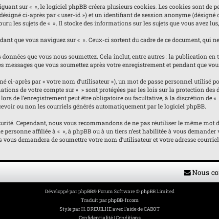
nt sur « », le logiciel phpBB créera plusieurs cookies. Les cookies sont de pet
(désigné ci-après par « user-id ») et un identifiant de session anonyme (désigné
ru les sujets de « ». Il stocke des informations sur les sujets que vous avez lus,
nt que vous naviguez sur « ». Ceux-ci sortent du cadre de ce document, qui ne 
 données que vous nous soumettez. Cela inclut, entre autres : la publication en ta
e les messages que vous soumettez après votre enregistrement et pendant que vou
ci-après par « votre nom d’utilisateur »), un mot de passe personnel utilisé pou
ormations de votre compte sur « » sont protégées par les lois sur la protection d
ors de l’enregistrement peut être obligatoire ou facultative, à la discrétion de 
evoir ou non les courriels générés automatiquement par le logiciel phpBB.
curité. Cependant, nous vous recommandons de ne pas réutiliser le même mot de p
personne affiliée à « », à phpBB ou à un tiers n’est habilitée à vous demander v
us vous demandera de soumettre votre nom d’utilisateur et votre adresse courrie
Nous co
Développé par
phpBB
® Forum Software © phpBB Limited
Traduit par
phpBB-fr.com
Style par
H. DREUILHE avec l'aide de CABOT
Confidentialité
|
Conditions