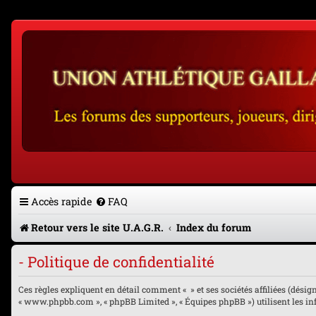
Accès rapide
FAQ
Retour vers le site U.A.G.R.
Index du forum
- Politique de confidentialité
Ces règles expliquent en détail comment « » et ses sociétés affiliées (désignés
« www.phpbb.com », « phpBB Limited », « Équipes phpBB ») utilisent les info