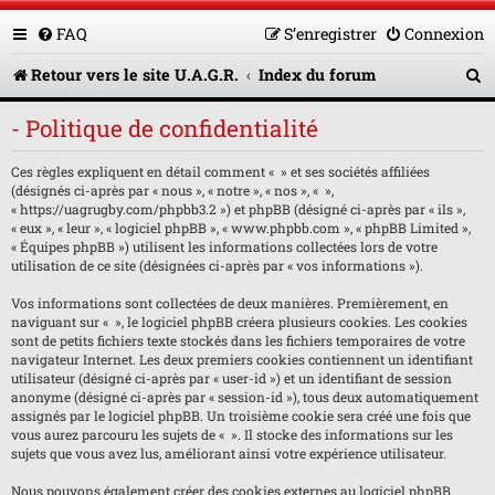
FAQ
S’enregistrer
Connexion
R
Retour vers le site U.A.G.R.
Index du forum
e
- Politique de confidentialité
c
Ces règles expliquent en détail comment « » et ses sociétés affiliées
h
(désignés ci-après par « nous », « notre », « nos », « »,
e
« https://uagrugby.com/phpbb3.2 ») et phpBB (désigné ci-après par « ils »,
« eux », « leur », « logiciel phpBB », « www.phpbb.com », « phpBB Limited »,
r
« Équipes phpBB ») utilisent les informations collectées lors de votre
utilisation de ce site (désignées ci-après par « vos informations »).
c
Vos informations sont collectées de deux manières. Premièrement, en
h
naviguant sur « », le logiciel phpBB créera plusieurs cookies. Les cookies
sont de petits fichiers texte stockés dans les fichiers temporaires de votre
e
navigateur Internet. Les deux premiers cookies contiennent un identifiant
utilisateur (désigné ci-après par « user-id ») et un identifiant de session
r
anonyme (désigné ci-après par « session-id »), tous deux automatiquement
assignés par le logiciel phpBB. Un troisième cookie sera créé une fois que
vous aurez parcouru les sujets de « ». Il stocke des informations sur les
sujets que vous avez lus, améliorant ainsi votre expérience utilisateur.
Nous pouvons également créer des cookies externes au logiciel phpBB