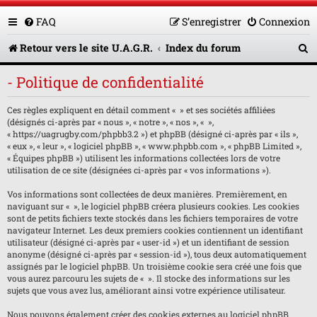
FAQ
S’enregistrer
Connexion
R
Retour vers le site U.A.G.R.
Index du forum
e
- Politique de confidentialité
c
Ces règles expliquent en détail comment « » et ses sociétés affiliées
h
(désignés ci-après par « nous », « notre », « nos », « »,
e
« https://uagrugby.com/phpbb3.2 ») et phpBB (désigné ci-après par « ils »,
« eux », « leur », « logiciel phpBB », « www.phpbb.com », « phpBB Limited »,
r
« Équipes phpBB ») utilisent les informations collectées lors de votre
utilisation de ce site (désignées ci-après par « vos informations »).
c
Vos informations sont collectées de deux manières. Premièrement, en
h
naviguant sur « », le logiciel phpBB créera plusieurs cookies. Les cookies
sont de petits fichiers texte stockés dans les fichiers temporaires de votre
e
navigateur Internet. Les deux premiers cookies contiennent un identifiant
utilisateur (désigné ci-après par « user-id ») et un identifiant de session
r
anonyme (désigné ci-après par « session-id »), tous deux automatiquement
assignés par le logiciel phpBB. Un troisième cookie sera créé une fois que
vous aurez parcouru les sujets de « ». Il stocke des informations sur les
sujets que vous avez lus, améliorant ainsi votre expérience utilisateur.
Nous pouvons également créer des cookies externes au logiciel phpBB