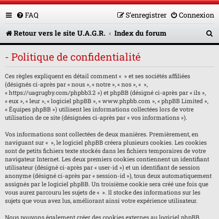
FAQ
S’enregistrer
Connexion
R
Retour vers le site U.A.G.R.
Index du forum
e
- Politique de confidentialité
c
Ces règles expliquent en détail comment « » et ses sociétés affiliées
h
(désignés ci-après par « nous », « notre », « nos », « »,
e
« https://uagrugby.com/phpbb3.2 ») et phpBB (désigné ci-après par « ils »,
« eux », « leur », « logiciel phpBB », « www.phpbb.com », « phpBB Limited »,
r
« Équipes phpBB ») utilisent les informations collectées lors de votre
utilisation de ce site (désignées ci-après par « vos informations »).
c
Vos informations sont collectées de deux manières. Premièrement, en
h
naviguant sur « », le logiciel phpBB créera plusieurs cookies. Les cookies
sont de petits fichiers texte stockés dans les fichiers temporaires de votre
e
navigateur Internet. Les deux premiers cookies contiennent un identifiant
utilisateur (désigné ci-après par « user-id ») et un identifiant de session
r
anonyme (désigné ci-après par « session-id »), tous deux automatiquement
assignés par le logiciel phpBB. Un troisième cookie sera créé une fois que
vous aurez parcouru les sujets de « ». Il stocke des informations sur les
sujets que vous avez lus, améliorant ainsi votre expérience utilisateur.
Nous pouvons également créer des cookies externes au logiciel phpBB