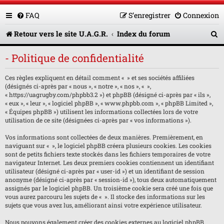
FAQ
S’enregistrer
Connexion
R
Retour vers le site U.A.G.R.
Index du forum
e
- Politique de confidentialité
c
Ces règles expliquent en détail comment « » et ses sociétés affiliées
h
(désignés ci-après par « nous », « notre », « nos », « »,
e
« https://uagrugby.com/phpbb3.2 ») et phpBB (désigné ci-après par « ils »,
« eux », « leur », « logiciel phpBB », « www.phpbb.com », « phpBB Limited »,
r
« Équipes phpBB ») utilisent les informations collectées lors de votre
utilisation de ce site (désignées ci-après par « vos informations »).
c
Vos informations sont collectées de deux manières. Premièrement, en
h
naviguant sur « », le logiciel phpBB créera plusieurs cookies. Les cookies
sont de petits fichiers texte stockés dans les fichiers temporaires de votre
e
navigateur Internet. Les deux premiers cookies contiennent un identifiant
utilisateur (désigné ci-après par « user-id ») et un identifiant de session
r
anonyme (désigné ci-après par « session-id »), tous deux automatiquement
assignés par le logiciel phpBB. Un troisième cookie sera créé une fois que
vous aurez parcouru les sujets de « ». Il stocke des informations sur les
sujets que vous avez lus, améliorant ainsi votre expérience utilisateur.
Nous pouvons également créer des cookies externes au logiciel phpBB