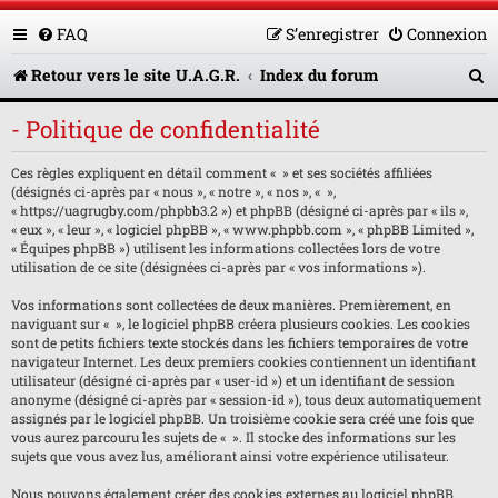
FAQ
S’enregistrer
Connexion
R
Retour vers le site U.A.G.R.
Index du forum
e
- Politique de confidentialité
c
Ces règles expliquent en détail comment « » et ses sociétés affiliées
h
(désignés ci-après par « nous », « notre », « nos », « »,
e
« https://uagrugby.com/phpbb3.2 ») et phpBB (désigné ci-après par « ils »,
« eux », « leur », « logiciel phpBB », « www.phpbb.com », « phpBB Limited »,
r
« Équipes phpBB ») utilisent les informations collectées lors de votre
utilisation de ce site (désignées ci-après par « vos informations »).
c
Vos informations sont collectées de deux manières. Premièrement, en
h
naviguant sur « », le logiciel phpBB créera plusieurs cookies. Les cookies
sont de petits fichiers texte stockés dans les fichiers temporaires de votre
e
navigateur Internet. Les deux premiers cookies contiennent un identifiant
utilisateur (désigné ci-après par « user-id ») et un identifiant de session
r
anonyme (désigné ci-après par « session-id »), tous deux automatiquement
assignés par le logiciel phpBB. Un troisième cookie sera créé une fois que
vous aurez parcouru les sujets de « ». Il stocke des informations sur les
sujets que vous avez lus, améliorant ainsi votre expérience utilisateur.
Nous pouvons également créer des cookies externes au logiciel phpBB