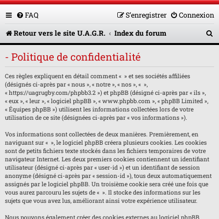
FAQ
S’enregistrer
Connexion
R
Retour vers le site U.A.G.R.
Index du forum
e
- Politique de confidentialité
c
Ces règles expliquent en détail comment « » et ses sociétés affiliées
h
(désignés ci-après par « nous », « notre », « nos », « »,
e
« https://uagrugby.com/phpbb3.2 ») et phpBB (désigné ci-après par « ils »,
« eux », « leur », « logiciel phpBB », « www.phpbb.com », « phpBB Limited »,
r
« Équipes phpBB ») utilisent les informations collectées lors de votre
utilisation de ce site (désignées ci-après par « vos informations »).
c
Vos informations sont collectées de deux manières. Premièrement, en
h
naviguant sur « », le logiciel phpBB créera plusieurs cookies. Les cookies
sont de petits fichiers texte stockés dans les fichiers temporaires de votre
e
navigateur Internet. Les deux premiers cookies contiennent un identifiant
utilisateur (désigné ci-après par « user-id ») et un identifiant de session
r
anonyme (désigné ci-après par « session-id »), tous deux automatiquement
assignés par le logiciel phpBB. Un troisième cookie sera créé une fois que
vous aurez parcouru les sujets de « ». Il stocke des informations sur les
sujets que vous avez lus, améliorant ainsi votre expérience utilisateur.
Nous pouvons également créer des cookies externes au logiciel phpBB