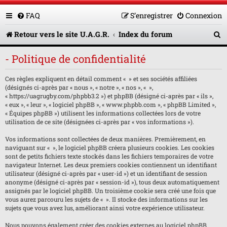
FAQ
S’enregistrer
Connexion
R
Retour vers le site U.A.G.R.
Index du forum
e
- Politique de confidentialité
c
Ces règles expliquent en détail comment « » et ses sociétés affiliées
h
(désignés ci-après par « nous », « notre », « nos », « »,
e
« https://uagrugby.com/phpbb3.2 ») et phpBB (désigné ci-après par « ils »,
« eux », « leur », « logiciel phpBB », « www.phpbb.com », « phpBB Limited »,
r
« Équipes phpBB ») utilisent les informations collectées lors de votre
utilisation de ce site (désignées ci-après par « vos informations »).
c
Vos informations sont collectées de deux manières. Premièrement, en
h
naviguant sur « », le logiciel phpBB créera plusieurs cookies. Les cookies
sont de petits fichiers texte stockés dans les fichiers temporaires de votre
e
navigateur Internet. Les deux premiers cookies contiennent un identifiant
utilisateur (désigné ci-après par « user-id ») et un identifiant de session
r
anonyme (désigné ci-après par « session-id »), tous deux automatiquement
assignés par le logiciel phpBB. Un troisième cookie sera créé une fois que
vous aurez parcouru les sujets de « ». Il stocke des informations sur les
sujets que vous avez lus, améliorant ainsi votre expérience utilisateur.
Nous pouvons également créer des cookies externes au logiciel phpBB