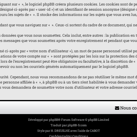
nt sur « », le logiciel phpBB créera plusieurs cookies. Les cookies sont de pet
(désigné ci-après par « user-id ») et un identifiant de session anonyme (désigné
ru les sujets de « ». Il stocke des informations sur les sujets que vous avez lus,
nt que vous naviguez sur « ». Ceux-ci sortent du cadre de ce document, qui ne 
 données que vous nous soumettez. Cela inclut, entre autres : la publication en ta
e les messages que vous soumettez après votre enregistrement et pendant que vou
ci-après par « votre nom d’utilisateur »), un mot de passe personnel utilisé pou
ormations de votre compte sur « » sont protégées par les lois sur la protection d
ors de l’enregistrement peut être obligatoire ou facultative, à la discrétion de 
evoir ou non les courriels générés automatiquement par le logiciel phpBB.
curité. Cependant, nous vous recommandons de ne pas réutiliser le même mot de p
personne affiliée à « », à phpBB ou à un tiers n’est habilitée à vous demander v
us vous demandera de soumettre votre nom d’utilisateur et votre adresse courrie
Nous co
Développé par
phpBB
® Forum Software © phpBB Limited
Traduit par
phpBB-fr.com
Style par
H. DREUILHE avec l'aide de CABOT
Confidentialité
|
Conditions