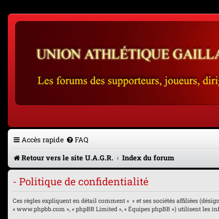
Accès rapide
FAQ
Retour vers le site U.A.G.R.
Index du forum
- Politique de confidentialité
Ces règles expliquent en détail comment « » et ses sociétés affiliées (désignés
« www.phpbb.com », « phpBB Limited », « Équipes phpBB ») utilisent les info