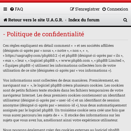
FAQ
S’enregistrer
Connexion
R
Retour vers le site U.A.G.R.
Index du forum
e
- Politique de confidentialité
c
Ces règles expliquent en détail comment « » et ses sociétés affiliées
h
(désignés ci-après par « nous », « notre », « nos », « »,
e
« https://uagrugby.com/phpbb3.2 ») et phpBB (désigné ci-après par « ils »,
« eux », « leur », « logiciel phpBB », « www.phpbb.com », « phpBB Limited »,
r
« Équipes phpBB ») utilisent les informations collectées lors de votre
utilisation de ce site (désignées ci-après par « vos informations »).
c
Vos informations sont collectées de deux manières. Premièrement, en
h
naviguant sur « », le logiciel phpBB créera plusieurs cookies. Les cookies
sont de petits fichiers texte stockés dans les fichiers temporaires de votre
e
navigateur Internet. Les deux premiers cookies contiennent un identifiant
utilisateur (désigné ci-après par « user-id ») et un identifiant de session
r
anonyme (désigné ci-après par « session-id »), tous deux automatiquement
assignés par le logiciel phpBB. Un troisième cookie sera créé une fois que
vous aurez parcouru les sujets de « ». Il stocke des informations sur les
sujets que vous avez lus, améliorant ainsi votre expérience utilisateur.
Nous pouvons également créer des cookies externes au logiciel phpBB