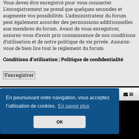
Vous devez être enregistré pour vous connecter.
L’enregistrement ne prend que quelques secondes et
augmente vos possibilités. L’administrateur du forum
peut également accorder des permissions additionnelles
aux membres du forum. Avant de vous enregistrer,
assurez-vous d’avoir pris connaissance de nos conditions
d’utilisation et de notre politique de vie privée. Assurez-
vous de bien lire tout le règlement du forum.
Conditions d’utilisation
|
Politique de confidentialité
S’enregistrer
Retour vers le site U.A.G.R.
Index du forum
En poursuivant votre navigation, vous acceptez
l’utilisation de cookies.
En savoir plus
Développé par
phpBB
® Forum Software © phpBB Limited
Traduit par
phpBB-fr.com
Style par
H. DREUILHE avec l'aide de CABOT
OK
Confidentialité
|
Conditions