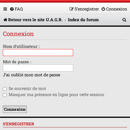
FAQ
S’enregistrer
Connexion
R
Retour vers le site U.A.G.R.
Index du forum
e
Connexion
c
h
Nom d’utilisateur :
e
Mot de passe :
r
c
J’ai oublié mon mot de passe
h
Se souvenir de moi
e
Masquer ma présence en ligne pour cette session
r
S’ENREGISTRER