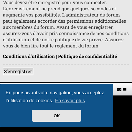
Vous devez être enregistré pour vous connecter.
L’enregistrement ne prend que quelques secondes et
augmente vos possibilités. L’administrateur du forum
peut également accorder des permissions additionnelles
aux membres du forum. Avant de vous enregistrer,
assurez-vous d’avoir pris connaissance de nos conditions
d’utilisation et de notre politique de vie privée. Assurez-
vous de bien lire tout le règlement du forum.
Conditions d’utilisation
|
Politique de confidentialité
S’enregistrer
Retour vers le site U.A.G.R.
Index du forum
En poursuivant votre navigation, vous acceptez
l’utilisation de cookies.
En savoir plus
Développé par
phpBB
® Forum Software © phpBB Limited
Traduit par
phpBB-fr.com
Style par
H. DREUILHE avec l'aide de CABOT
OK
Confidentialité
|
Conditions