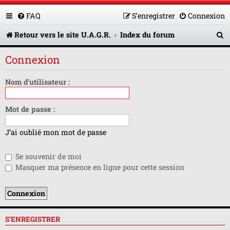
FAQ
S’enregistrer
Connexion
R
Retour vers le site U.A.G.R.
Index du forum
e
Connexion
c
h
Nom d’utilisateur :
e
Mot de passe :
r
c
J’ai oublié mon mot de passe
h
Se souvenir de moi
e
Masquer ma présence en ligne pour cette session
r
S’ENREGISTRER