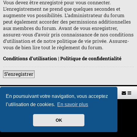
Vous devez être enregistré pour vous connecter.
L’enregistrement ne prend que quelques secondes et
augmente vos possibilités. L’administrateur du forum
peut également accorder des permissions additionnelles
aux membres du forum. Avant de vous enregistrer,
assurez-vous d’avoir pris connaissance de nos conditions
d’utilisation et de notre politique de vie privée. Assurez-
vous de bien lire tout le règlement du forum.
Conditions d’utilisation
|
Politique de confidentialité
S’enregistrer
Retour vers le site U.A.G.R.
Index du forum
En poursuivant votre navigation, vous acceptez
l’utilisation de cookies.
En savoir plus
Développé par
phpBB
® Forum Software © phpBB Limited
Traduit par
phpBB-fr.com
Style par
H. DREUILHE avec l'aide de CABOT
OK
Confidentialité
|
Conditions