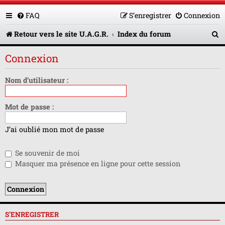
FAQ
S’enregistrer
Connexion
R
Retour vers le site U.A.G.R.
Index du forum
e
Connexion
c
h
Nom d’utilisateur :
e
Mot de passe :
r
c
J’ai oublié mon mot de passe
h
Se souvenir de moi
e
Masquer ma présence en ligne pour cette session
r
S’ENREGISTRER