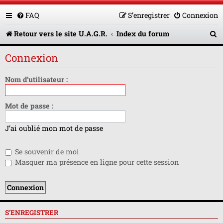
FAQ
S’enregistrer
Connexion
R
Retour vers le site U.A.G.R.
Index du forum
e
Connexion
c
h
Nom d’utilisateur :
e
Mot de passe :
r
c
J’ai oublié mon mot de passe
h
Se souvenir de moi
e
Masquer ma présence en ligne pour cette session
r
S’ENREGISTRER