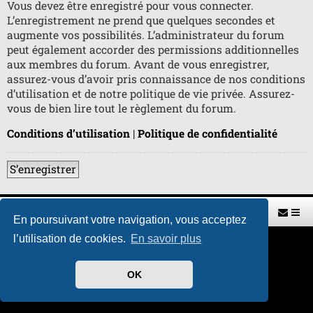
Vous devez être enregistré pour vous connecter.
L’enregistrement ne prend que quelques secondes et
augmente vos possibilités. L’administrateur du forum
peut également accorder des permissions additionnelles
aux membres du forum. Avant de vous enregistrer,
assurez-vous d’avoir pris connaissance de nos conditions
d’utilisation et de notre politique de vie privée. Assurez-
vous de bien lire tout le règlement du forum.
Conditions d’utilisation
|
Politique de confidentialité
S’enregistrer
Retour vers le site U.A.G.R.
Index du forum
En poursuivant votre navigation, vous acceptez
l’utilisation de cookies.
En savoir plus
Développé par
phpBB
® Forum Software © phpBB Limited
Traduit par
phpBB-fr.com
Style par
H. DREUILHE avec l'aide de CABOT
OK
Confidentialité
|
Conditions