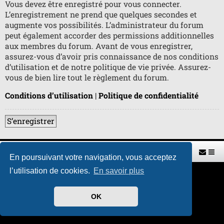
Vous devez être enregistré pour vous connecter.
L’enregistrement ne prend que quelques secondes et
augmente vos possibilités. L’administrateur du forum
peut également accorder des permissions additionnelles
aux membres du forum. Avant de vous enregistrer,
assurez-vous d’avoir pris connaissance de nos conditions
d’utilisation et de notre politique de vie privée. Assurez-
vous de bien lire tout le règlement du forum.
Conditions d’utilisation
|
Politique de confidentialité
S’enregistrer
Retour vers le site U.A.G.R.
Index du forum
En poursuivant votre navigation, vous acceptez
l’utilisation de cookies.
En savoir plus
Développé par
phpBB
® Forum Software © phpBB Limited
Traduit par
phpBB-fr.com
Style par
H. DREUILHE avec l'aide de CABOT
OK
Confidentialité
|
Conditions