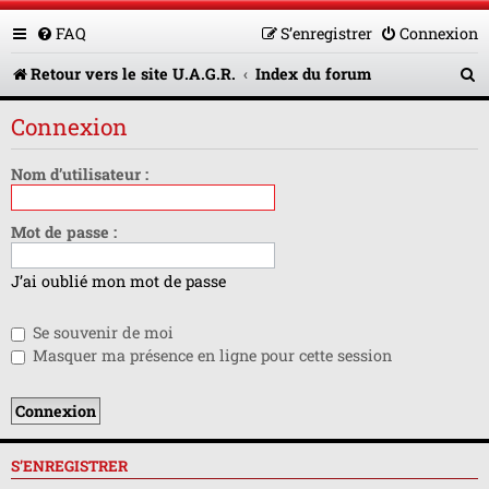
FAQ
S’enregistrer
Connexion
R
Retour vers le site U.A.G.R.
Index du forum
e
Connexion
c
h
Nom d’utilisateur :
e
Mot de passe :
r
c
J’ai oublié mon mot de passe
h
Se souvenir de moi
e
Masquer ma présence en ligne pour cette session
r
S’ENREGISTRER