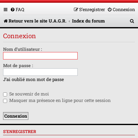
FAQ
S’enregistrer
Connexion
R
Retour vers le site U.A.G.R.
Index du forum
e
Connexion
c
h
Nom d’utilisateur :
e
Mot de passe :
r
c
J’ai oublié mon mot de passe
h
Se souvenir de moi
e
Masquer ma présence en ligne pour cette session
r
S’ENREGISTRER