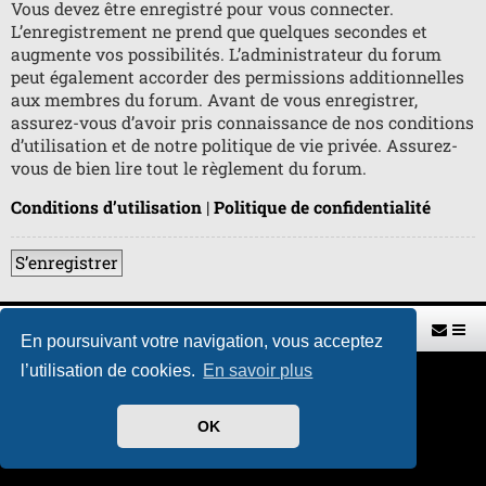
Vous devez être enregistré pour vous connecter.
L’enregistrement ne prend que quelques secondes et
augmente vos possibilités. L’administrateur du forum
peut également accorder des permissions additionnelles
aux membres du forum. Avant de vous enregistrer,
assurez-vous d’avoir pris connaissance de nos conditions
d’utilisation et de notre politique de vie privée. Assurez-
vous de bien lire tout le règlement du forum.
Conditions d’utilisation
|
Politique de confidentialité
S’enregistrer
Retour vers le site U.A.G.R.
Index du forum
En poursuivant votre navigation, vous acceptez
l’utilisation de cookies.
En savoir plus
Développé par
phpBB
® Forum Software © phpBB Limited
Traduit par
phpBB-fr.com
Style par
H. DREUILHE avec l'aide de CABOT
OK
Confidentialité
|
Conditions