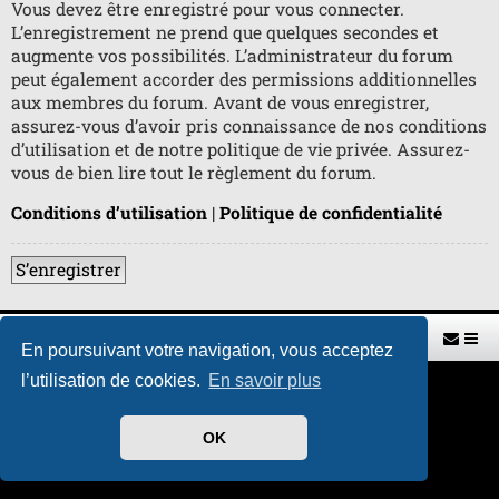
Vous devez être enregistré pour vous connecter.
L’enregistrement ne prend que quelques secondes et
augmente vos possibilités. L’administrateur du forum
peut également accorder des permissions additionnelles
aux membres du forum. Avant de vous enregistrer,
assurez-vous d’avoir pris connaissance de nos conditions
d’utilisation et de notre politique de vie privée. Assurez-
vous de bien lire tout le règlement du forum.
Conditions d’utilisation
|
Politique de confidentialité
S’enregistrer
Retour vers le site U.A.G.R.
Index du forum
En poursuivant votre navigation, vous acceptez
l’utilisation de cookies.
En savoir plus
Développé par
phpBB
® Forum Software © phpBB Limited
Traduit par
phpBB-fr.com
Style par
H. DREUILHE avec l'aide de CABOT
OK
Confidentialité
|
Conditions