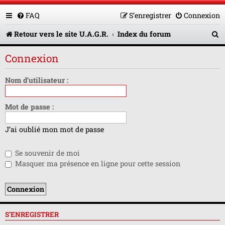
FAQ
S’enregistrer
Connexion
R
Retour vers le site U.A.G.R.
Index du forum
e
Connexion
c
h
Nom d’utilisateur :
e
Mot de passe :
r
c
J’ai oublié mon mot de passe
h
Se souvenir de moi
e
Masquer ma présence en ligne pour cette session
r
S’ENREGISTRER