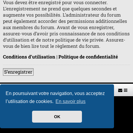
Vous devez être enregistré pour vous connecter.
L’enregistrement ne prend que quelques secondes et
augmente vos possibilités. L’administrateur du forum
peut également accorder des permissions additionnelles
aux membres du forum. Avant de vous enregistrer,
assurez-vous d’avoir pris connaissance de nos conditions
d’utilisation et de notre politique de vie privée. Assurez-
vous de bien lire tout le règlement du forum.
Conditions d’utilisation
|
Politique de confidentialité
S’enregistrer
Retour vers le site U.A.G.R.
Index du forum
En poursuivant votre navigation, vous acceptez
l’utilisation de cookies.
En savoir plus
Développé par
phpBB
® Forum Software © phpBB Limited
Traduit par
phpBB-fr.com
Style par
H. DREUILHE avec l'aide de CABOT
OK
Confidentialité
|
Conditions