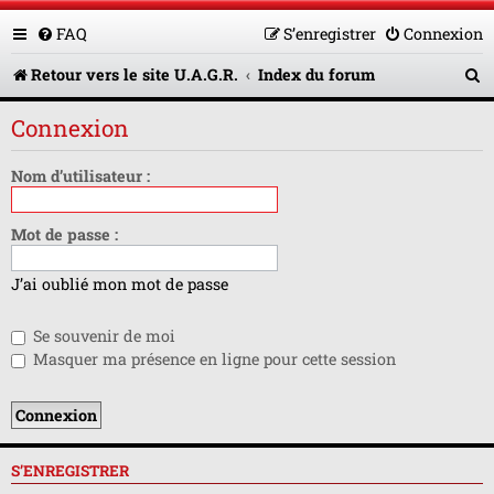
FAQ
S’enregistrer
Connexion
R
Retour vers le site U.A.G.R.
Index du forum
e
Connexion
c
h
Nom d’utilisateur :
e
Mot de passe :
r
c
J’ai oublié mon mot de passe
h
Se souvenir de moi
e
Masquer ma présence en ligne pour cette session
r
S’ENREGISTRER