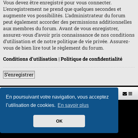
Vous devez être enregistré pour vous connecter.
L’enregistrement ne prend que quelques secondes et
augmente vos possibilités. L’administrateur du forum
peut également accorder des permissions additionnelles
aux membres du forum. Avant de vous enregistrer,
assurez-vous d’avoir pris connaissance de nos conditions
d’utilisation et de notre politique de vie privée. Assurez-
vous de bien lire tout le règlement du forum.
Conditions d’utilisation
|
Politique de confidentialité
S’enregistrer
Retour vers le site U.A.G.R.
Index du forum
En poursuivant votre navigation, vous acceptez
l’utilisation de cookies.
En savoir plus
Développé par
phpBB
® Forum Software © phpBB Limited
Traduit par
phpBB-fr.com
Style par
H. DREUILHE avec l'aide de CABOT
OK
Confidentialité
|
Conditions