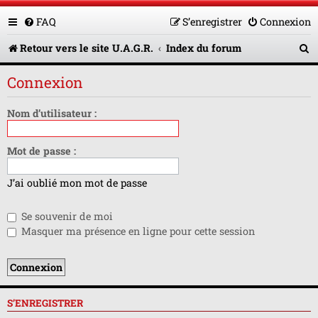
FAQ
S’enregistrer
Connexion
R
Retour vers le site U.A.G.R.
Index du forum
e
Connexion
c
h
Nom d’utilisateur :
e
Mot de passe :
r
c
J’ai oublié mon mot de passe
h
Se souvenir de moi
e
Masquer ma présence en ligne pour cette session
r
S’ENREGISTRER