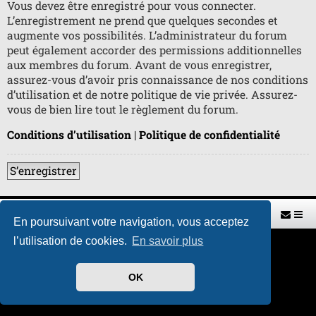
Vous devez être enregistré pour vous connecter.
L’enregistrement ne prend que quelques secondes et
augmente vos possibilités. L’administrateur du forum
peut également accorder des permissions additionnelles
aux membres du forum. Avant de vous enregistrer,
assurez-vous d’avoir pris connaissance de nos conditions
d’utilisation et de notre politique de vie privée. Assurez-
vous de bien lire tout le règlement du forum.
Conditions d’utilisation
|
Politique de confidentialité
S’enregistrer
Retour vers le site U.A.G.R.
Index du forum
En poursuivant votre navigation, vous acceptez
l’utilisation de cookies.
En savoir plus
Développé par
phpBB
® Forum Software © phpBB Limited
Traduit par
phpBB-fr.com
Style par
H. DREUILHE avec l'aide de CABOT
OK
Confidentialité
|
Conditions