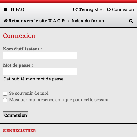
FAQ
S’enregistrer
Connexion
R
Retour vers le site U.A.G.R.
Index du forum
e
Connexion
c
h
Nom d’utilisateur :
e
Mot de passe :
r
c
J’ai oublié mon mot de passe
h
Se souvenir de moi
e
Masquer ma présence en ligne pour cette session
r
S’ENREGISTRER