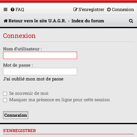
FAQ
S’enregistrer
Connexion
R
Retour vers le site U.A.G.R.
Index du forum
e
Connexion
c
h
Nom d’utilisateur :
e
Mot de passe :
r
c
J’ai oublié mon mot de passe
h
Se souvenir de moi
e
Masquer ma présence en ligne pour cette session
r
S’ENREGISTRER