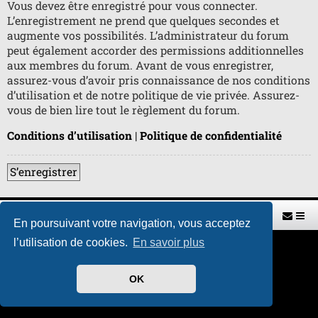
Vous devez être enregistré pour vous connecter.
L’enregistrement ne prend que quelques secondes et
augmente vos possibilités. L’administrateur du forum
peut également accorder des permissions additionnelles
aux membres du forum. Avant de vous enregistrer,
assurez-vous d’avoir pris connaissance de nos conditions
d’utilisation et de notre politique de vie privée. Assurez-
vous de bien lire tout le règlement du forum.
Conditions d’utilisation
|
Politique de confidentialité
S’enregistrer
Retour vers le site U.A.G.R.
Index du forum
En poursuivant votre navigation, vous acceptez
l’utilisation de cookies.
En savoir plus
Développé par
phpBB
® Forum Software © phpBB Limited
Traduit par
phpBB-fr.com
Style par
H. DREUILHE avec l'aide de CABOT
OK
Confidentialité
|
Conditions