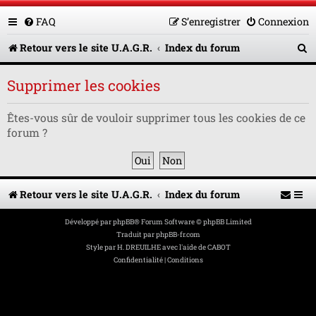
FAQ
S’enregistrer
Connexion
R
Retour vers le site U.A.G.R.
Index du forum
e
Supprimer les cookies
c
h
Êtes-vous sûr de vouloir supprimer tous les cookies de ce
forum ?
e
r
c
Retour vers le site U.A.G.R.
Index du forum
h
e
Développé par
phpBB
® Forum Software © phpBB Limited
Traduit par
phpBB-fr.com
r
Style par
H. DREUILHE avec l'aide de CABOT
Confidentialité
|
Conditions