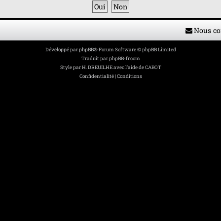
Nous co
Développé par
phpBB
® Forum Software © phpBB Limited
Traduit par
phpBB-fr.com
Style par
H. DREUILHE avec l'aide de CABOT
Confidentialité
|
Conditions