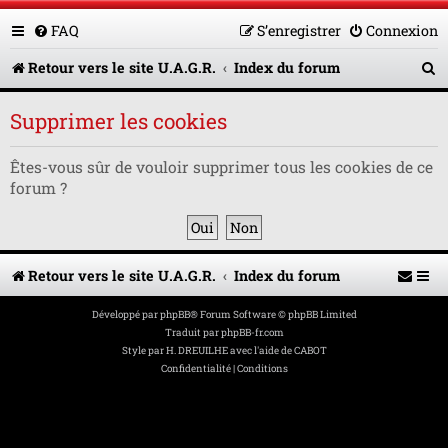
FAQ
S’enregistrer
Connexion
R
Retour vers le site U.A.G.R.
Index du forum
e
Supprimer les cookies
c
h
Êtes-vous sûr de vouloir supprimer tous les cookies de ce
forum ?
e
r
c
Retour vers le site U.A.G.R.
Index du forum
h
e
Développé par
phpBB
® Forum Software © phpBB Limited
Traduit par
phpBB-fr.com
r
Style par
H. DREUILHE avec l'aide de CABOT
Confidentialité
|
Conditions