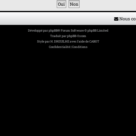
Nous co
Développé par
phpBB
® Forum Software © phpBB Limited
Traduit par
phpBB-fr.com
Style par
H. DREUILHE avec l'aide de CABOT
Confidentialité
|
Conditions