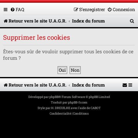
FAQ
S’enregistrer
Connexion
R
Retour vers le site U.A.G.R.
Index du forum
e
Supprimer les cookies
c
h
Êtes-vous sûr de vouloir supprimer tous les cookies de ce
forum ?
e
r
c
Retour vers le site U.A.G.R.
Index du forum
h
e
Développé par
phpBB
® Forum Software © phpBB Limited
Traduit par
phpBB-fr.com
r
Style par
H. DREUILHE avec l'aide de CABOT
Confidentialité
|
Conditions