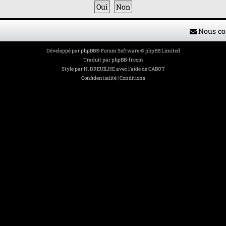
Nous co
Développé par
phpBB
® Forum Software © phpBB Limited
Traduit par
phpBB-fr.com
Style par
H. DREUILHE avec l'aide de CABOT
Confidentialité
|
Conditions