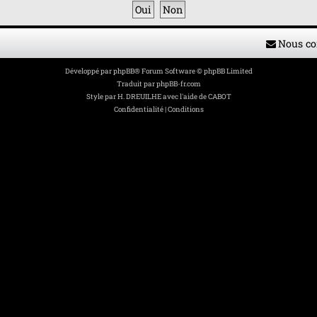
Nous co
Développé par
phpBB
® Forum Software © phpBB Limited
Traduit par
phpBB-fr.com
Style par
H. DREUILHE avec l'aide de CABOT
Confidentialité
|
Conditions