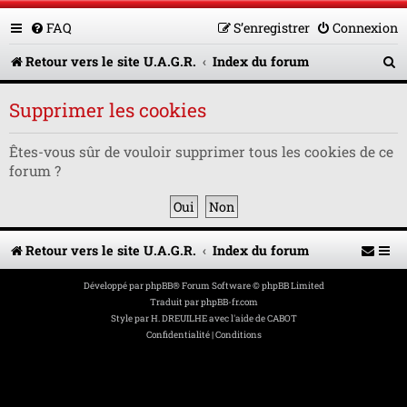
FAQ
S’enregistrer
Connexion
R
Retour vers le site U.A.G.R.
Index du forum
e
Supprimer les cookies
c
h
Êtes-vous sûr de vouloir supprimer tous les cookies de ce
forum ?
e
r
c
Retour vers le site U.A.G.R.
Index du forum
h
e
Développé par
phpBB
® Forum Software © phpBB Limited
Traduit par
phpBB-fr.com
r
Style par
H. DREUILHE avec l'aide de CABOT
Confidentialité
|
Conditions