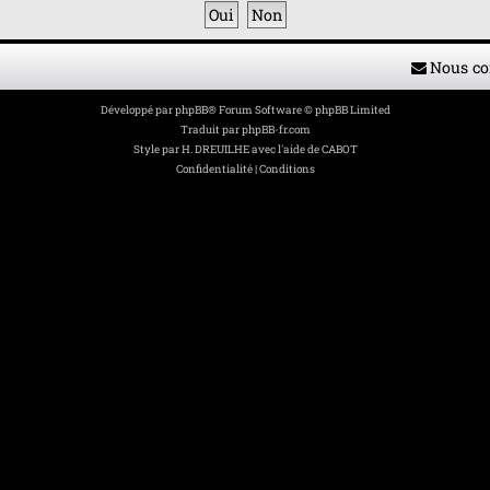
Nous co
Développé par
phpBB
® Forum Software © phpBB Limited
Traduit par
phpBB-fr.com
Style par
H. DREUILHE avec l'aide de CABOT
Confidentialité
|
Conditions