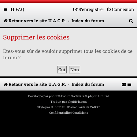
FAQ
S’enregistrer
Connexion
R
Retour vers le site U.A.G.R.
Index du forum
e
Supprimer les cookies
c
h
Êtes-vous sûr de vouloir supprimer tous les cookies de ce
forum ?
e
r
c
Retour vers le site U.A.G.R.
Index du forum
h
e
Développé par
phpBB
® Forum Software © phpBB Limited
Traduit par
phpBB-fr.com
r
Style par
H. DREUILHE avec l'aide de CABOT
Confidentialité
|
Conditions