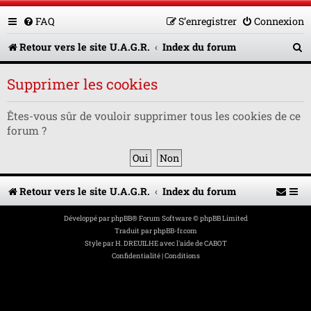
FAQ
S’enregistrer
Connexion
R
Retour vers le site U.A.G.R.
Index du forum
e
Supprimer les cookies
c
h
Êtes-vous sûr de vouloir supprimer tous les cookies de ce
forum ?
e
r
c
Retour vers le site U.A.G.R.
Index du forum
h
e
Développé par
phpBB
® Forum Software © phpBB Limited
Traduit par
phpBB-fr.com
r
Style par
H. DREUILHE avec l'aide de CABOT
Confidentialité
|
Conditions