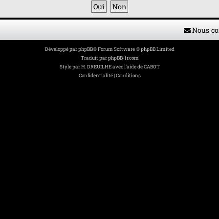
Nous co
Développé par
phpBB
® Forum Software © phpBB Limited
Traduit par
phpBB-fr.com
Style par
H. DREUILHE avec l'aide de CABOT
Confidentialité
|
Conditions