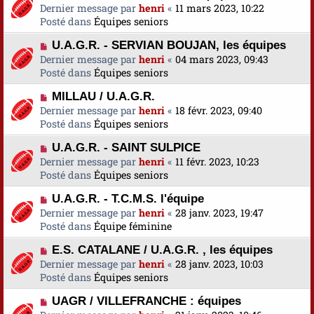
o
Dernier message par
a
henri
«
11 mars 2023, 10:22
s
e
u
Posté dans
u
Équipes seniors
s
v
m
a
N
U.A.G.R. - SERVIAN BOUJAN, les équipes
e
e
g
o
Dernier message par
a
henri
«
04 mars 2023, 09:43
s
e
u
Posté dans
u
Équipes seniors
s
v
m
a
N
MILLAU / U.A.G.R.
e
e
g
o
Dernier message par
a
henri
«
18 févr. 2023, 09:40
s
e
u
Posté dans
u
Équipes seniors
s
v
m
a
N
U.A.G.R. - SAINT SULPICE
e
e
g
o
Dernier message par
a
henri
«
11 févr. 2023, 10:23
s
e
u
Posté dans
u
Équipes seniors
s
v
m
a
N
U.A.G.R. - T.C.M.S. l'équipe
e
e
g
o
Dernier message par
a
henri
«
28 janv. 2023, 19:47
s
e
u
Posté dans
u
Équipe féminine
s
v
m
a
N
E.S. CATALANE / U.A.G.R. , les équipes
e
e
g
o
Dernier message par
a
henri
«
28 janv. 2023, 10:03
s
e
u
Posté dans
u
Équipes seniors
s
v
m
a
N
UAGR / VILLEFRANCHE : équipes
e
e
g
o