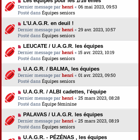
a
Les équipes pour les 1/16 èmes
s
o
u
Dernier message par
henri
«
06 mai 2023, 09:53
s
u
m
Posté dans
Équipes seniors
a
v
e
g
N
L'U.A.G.R. en deuil !
e
s
e
o
Dernier message par
a
henri
«
29 avr. 2023, 10:57
s
u
Posté dans
u
Équipes seniors
a
v
m
g
N
LEUCATE / U.A.G.R. les équipes
e
e
e
o
Dernier message par
a
henri
«
15 avr. 2023, 10:19
s
u
Posté dans
u
Équipes seniors
s
v
m
a
N
U.A.G.R. / BALMA, les équipes
e
e
g
o
Dernier message par
a
henri
«
01 avr. 2023, 09:50
s
e
u
Posté dans
u
Équipes seniors
s
v
m
a
N
U.A.G.R. / ALBI cadettes, l'équipe
e
e
g
o
Dernier message par
a
henri
«
25 mars 2023, 08:28
s
e
u
Posté dans
u
Équipe féminine
s
v
m
a
N
PALAVAS / U.A.G.R. les équipes
e
e
g
o
Dernier message par
a
henri
«
25 mars 2023, 08:19
s
e
u
Posté dans
u
Équipes seniors
s
v
m
a
N
U.A.G.R. - PÉZÉNAS , les équipes
e
e
g