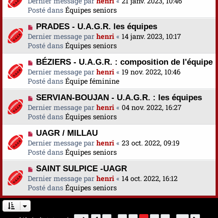
Dernier message par
a
henri
«
21 janv. 2023, 10:46
s
e
u
Posté dans
u
Équipes seniors
s
v
m
a
N
PRADES - U.A.G.R. les équipes
e
e
g
o
Dernier message par
a
henri
«
14 janv. 2023, 10:17
s
e
u
Posté dans
u
Équipes seniors
s
v
m
a
N
BÉZIERS - U.A.G.R. : composition de l'équipe
e
e
g
o
Dernier message par
a
henri
«
19 nov. 2022, 10:46
s
e
u
Posté dans
u
Équipe féminine
s
v
m
a
N
SERVIAN-BOUJAN - U.A.G.R. : les équipes
e
e
g
o
Dernier message par
a
henri
«
04 nov. 2022, 16:27
s
e
u
Posté dans
u
Équipes seniors
s
v
m
a
N
UAGR / MILLAU
e
e
g
o
Dernier message par
a
henri
«
23 oct. 2022, 09:19
s
e
u
Posté dans
u
Équipes seniors
s
v
m
a
N
SAINT SULPICE -UAGR
e
e
g
o
Dernier message par
a
henri
«
14 oct. 2022, 16:12
s
e
u
Posté dans
u
Équipes seniors
s
v
m
a
e
e
g
a
s
e