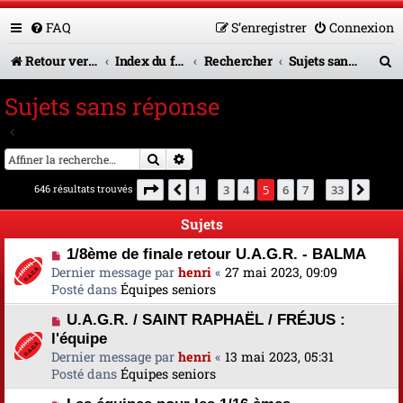
FAQ
S’enregistrer
Connexion
R
Retour vers le site U.A.G.R.
Index du forum
Rechercher
Sujets sans réponse
e
Sujets sans réponse
c
Aller à la recherche avancée
h
Rechercher
Recherche avancée
e
Page
5
sur
33
646 résultats trouvés
1
3
4
5
6
7
33
Précédente
Suiva
…
…
r
Sujets
c
N
1/8ème de finale retour U.A.G.R. - BALMA
h
o
Dernier message par
henri
«
27 mai 2023, 09:09
e
u
Posté dans
Équipes seniors
v
r
N
U.A.G.R. / SAINT RAPHAËL / FRÉJUS :
e
o
l'équipe
a
u
u
Dernier message par
henri
«
13 mai 2023, 05:31
v
m
Posté dans
Équipes seniors
e
e
N