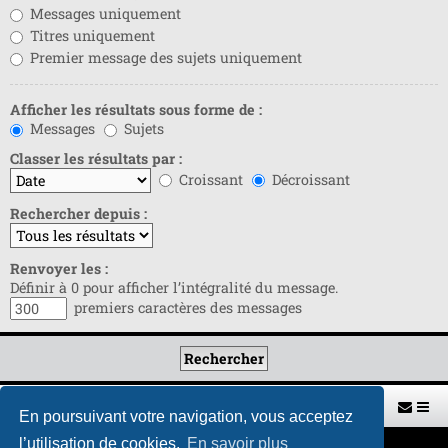
Messages uniquement
Titres uniquement
Premier message des sujets uniquement
Afficher les résultats sous forme de :
Messages
Sujets
Classer les résultats par :
Croissant
Décroissant
Rechercher depuis :
Renvoyer les :
Définir à 0 pour afficher l’intégralité du message.
premiers caractères des messages
Retour vers le site U.A.G.R.
Index du forum
En poursuivant votre navigation, vous acceptez
l’utilisation de cookies.
En savoir plus
Développé par
phpBB
® Forum Software © phpBB Limited