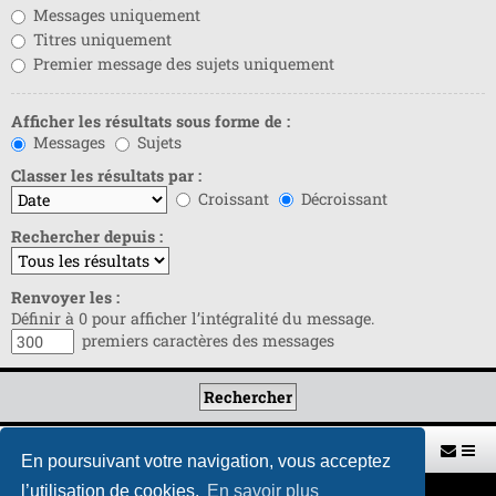
Messages uniquement
Titres uniquement
Premier message des sujets uniquement
Afficher les résultats sous forme de :
Messages
Sujets
Classer les résultats par :
Croissant
Décroissant
Rechercher depuis :
Renvoyer les :
Définir à 0 pour afficher l’intégralité du message.
premiers caractères des messages
Retour vers le site U.A.G.R.
Index du forum
En poursuivant votre navigation, vous acceptez
l’utilisation de cookies.
En savoir plus
Développé par
phpBB
® Forum Software © phpBB Limited