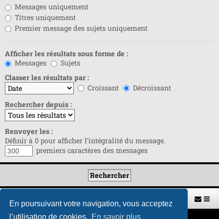
Messages uniquement
Titres uniquement
Premier message des sujets uniquement
Afficher les résultats sous forme de :
Messages
Sujets
Classer les résultats par :
Croissant
Décroissant
Rechercher depuis :
Renvoyer les :
Définir à 0 pour afficher l’intégralité du message.
premiers caractères des messages
Retour vers le site U.A.G.R.
Index du forum
En poursuivant votre navigation, vous acceptez
l’utilisation de cookies.
En savoir plus
Développé par
phpBB
® Forum Software © phpBB Limited