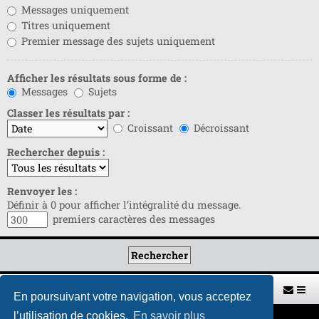
Messages uniquement
Titres uniquement
Premier message des sujets uniquement
Afficher les résultats sous forme de :
Messages
Sujets
Classer les résultats par :
Croissant
Décroissant
Rechercher depuis :
Renvoyer les :
Définir à 0 pour afficher l’intégralité du message.
premiers caractères des messages
Retour vers le site U.A.G.R.
Index du forum
En poursuivant votre navigation, vous acceptez
l’utilisation de cookies.
En savoir plus
Développé par
phpBB
® Forum Software © phpBB Limited