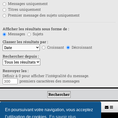
Messages uniquement
Titres uniquement
Premier message des sujets uniquement
Afficher les résultats sous forme de :
Messages
Sujets
Classer les résultats par :
Croissant
Décroissant
Rechercher depuis :
Renvoyer les :
Définir à 0 pour afficher l’intégralité du message.
premiers caractères des messages
Retour vers le site U.A.G.R.
Index du forum
En poursuivant votre navigation, vous acceptez
l’utilisation de cookies.
En savoir plus
Développé par
phpBB
® Forum Software © phpBB Limited