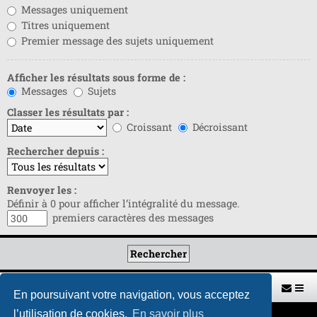
Messages uniquement
Titres uniquement
Premier message des sujets uniquement
Afficher les résultats sous forme de :
Messages
Sujets
Classer les résultats par :
Croissant
Décroissant
Rechercher depuis :
Renvoyer les :
Définir à 0 pour afficher l’intégralité du message.
premiers caractères des messages
Retour vers le site U.A.G.R.
Index du forum
En poursuivant votre navigation, vous acceptez
l’utilisation de cookies.
En savoir plus
Développé par
phpBB
® Forum Software © phpBB Limited