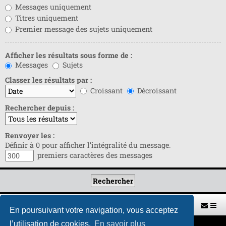
Messages uniquement
Titres uniquement
Premier message des sujets uniquement
Afficher les résultats sous forme de :
Messages
Sujets
Classer les résultats par :
Croissant
Décroissant
Rechercher depuis :
Renvoyer les :
Définir à 0 pour afficher l’intégralité du message.
premiers caractères des messages
Retour vers le site U.A.G.R.
Index du forum
En poursuivant votre navigation, vous acceptez
l’utilisation de cookies.
En savoir plus
Développé par
phpBB
® Forum Software © phpBB Limited