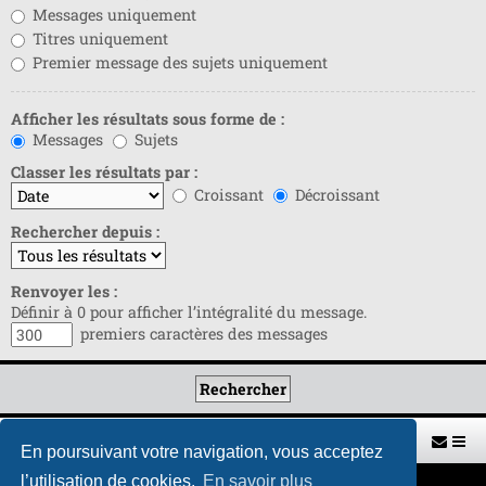
Messages uniquement
Titres uniquement
Premier message des sujets uniquement
Afficher les résultats sous forme de :
Messages
Sujets
Classer les résultats par :
Croissant
Décroissant
Rechercher depuis :
Renvoyer les :
Définir à 0 pour afficher l’intégralité du message.
premiers caractères des messages
Retour vers le site U.A.G.R.
Index du forum
En poursuivant votre navigation, vous acceptez
l’utilisation de cookies.
En savoir plus
Développé par
phpBB
® Forum Software © phpBB Limited