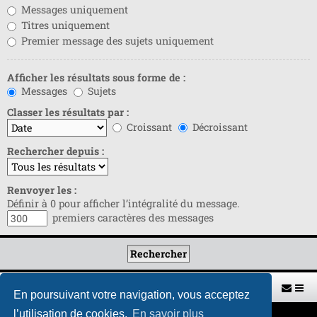
Messages uniquement
Titres uniquement
Premier message des sujets uniquement
Afficher les résultats sous forme de :
Messages
Sujets
Classer les résultats par :
Croissant
Décroissant
Rechercher depuis :
Renvoyer les :
Définir à 0 pour afficher l’intégralité du message.
premiers caractères des messages
Retour vers le site U.A.G.R.
Index du forum
En poursuivant votre navigation, vous acceptez
l’utilisation de cookies.
En savoir plus
Développé par
phpBB
® Forum Software © phpBB Limited