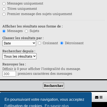
Messages uniquement
Titres uniquement
Premier message des sujets uniquement
Afficher les résultats sous forme de :
Messages
Sujets
Classer les résultats par :
Croissant
Décroissant
Rechercher depuis :
Renvoyer les :
Définir à 0 pour afficher l’intégralité du message.
premiers caractères des messages
Retour vers le site U.A.G.R.
Index du forum
En poursuivant votre navigation, vous acceptez
l’utilisation de cookies.
En savoir plus
Développé par
phpBB
® Forum Software © phpBB Limited