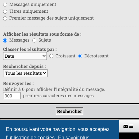
Messages uniquement
Titres uniquement
Premier message des sujets uniquement
Afficher les résultats sous forme de :
Messages
Sujets
Classer les résultats par :
Croissant
Décroissant
Rechercher depuis :
Renvoyer les :
Définir à 0 pour afficher l’intégralité du message.
premiers caractères des messages
Retour vers le site U.A.G.R.
Index du forum
En poursuivant votre navigation, vous acceptez
l’utilisation de cookies.
En savoir plus
Développé par
phpBB
® Forum Software © phpBB Limited