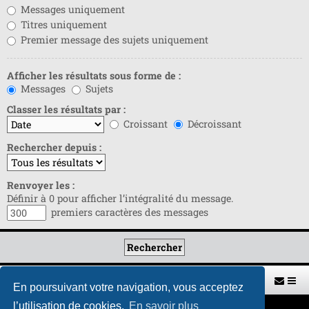
Messages uniquement
Titres uniquement
Premier message des sujets uniquement
Afficher les résultats sous forme de :
Messages
Sujets
Classer les résultats par :
Croissant
Décroissant
Rechercher depuis :
Renvoyer les :
Définir à 0 pour afficher l’intégralité du message.
premiers caractères des messages
Retour vers le site U.A.G.R.
Index du forum
En poursuivant votre navigation, vous acceptez
l’utilisation de cookies.
En savoir plus
Développé par
phpBB
® Forum Software © phpBB Limited