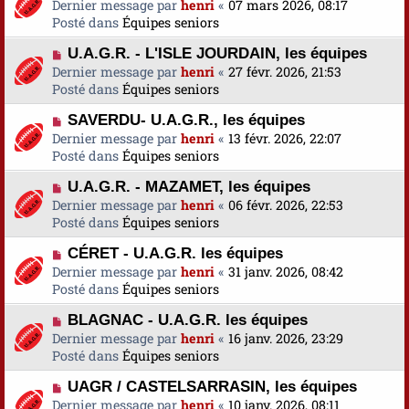
o
Dernier message par
a
henri
«
07 mars 2026, 08:17
s
e
u
Posté dans
u
Équipes seniors
s
v
m
a
N
U.A.G.R. - L'ISLE JOURDAIN, les équipes
e
e
g
o
Dernier message par
a
henri
«
27 févr. 2026, 21:53
s
e
u
Posté dans
u
Équipes seniors
s
v
m
a
N
SAVERDU- U.A.G.R., les équipes
e
e
g
o
Dernier message par
a
henri
«
13 févr. 2026, 22:07
s
e
u
Posté dans
u
Équipes seniors
s
v
m
a
N
U.A.G.R. - MAZAMET, les équipes
e
e
g
o
Dernier message par
a
henri
«
06 févr. 2026, 22:53
s
e
u
Posté dans
u
Équipes seniors
s
v
m
a
N
CÉRET - U.A.G.R. les équipes
e
e
g
o
Dernier message par
a
henri
«
31 janv. 2026, 08:42
s
e
u
Posté dans
u
Équipes seniors
s
v
m
a
N
BLAGNAC - U.A.G.R. les équipes
e
e
g
o
Dernier message par
a
henri
«
16 janv. 2026, 23:29
s
e
u
Posté dans
u
Équipes seniors
s
v
m
a
N
UAGR / CASTELSARRASIN, les équipes
e
e
g
o
Dernier message par
a
henri
«
10 janv. 2026, 08:11
s