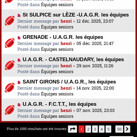
e
u
Posté dans
u
Équipes seniors
s
v
m
a
N
St SULPICE sur LÈZE -U.A.G.R. les équipes
e
e
g
o
Dernier message par
a
henri
«
12 déc. 2025, 23:07
s
e
u
Posté dans
u
Équipes seniors
s
v
m
a
N
GRENADE - U.A.G.R. les équipes
e
e
g
o
Dernier message par
a
henri
«
05 déc. 2025, 21:47
s
e
u
Posté dans
u
Équipes seniors
s
v
m
a
N
U.A.G.R. - CASTELNAUDARY, les équipes
e
e
g
o
Dernier message par
a
henri
«
29 nov. 2025, 11:26
s
e
u
Posté dans
u
Équipes seniors
s
v
m
a
N
SAINT GIRONS / U.A.G.R., les équipes
e
e
g
o
Dernier message par
a
henri
«
14 nov. 2025, 22:00
s
e
u
Posté dans
u
Équipes seniors
s
v
m
a
N
U.A.G.R. - F.C.T.T., les équipes
e
e
g
o
Dernier message par
a
henri
«
07 nov. 2025, 23:03
s
e
u
Posté dans
u
Équipes seniors
s
v
m
a
e
e
g
Page
1
sur
50
Plus de 1000 résultats ont été trouvés
1
2
3
4
5
50
Su
…
a
s
e