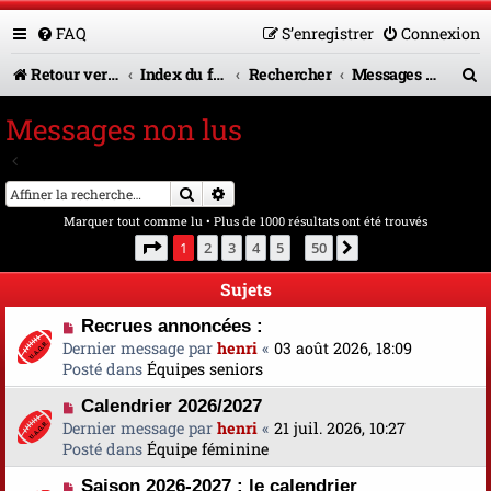
FAQ
S’enregistrer
Connexion
R
Retour vers le site U.A.G.R.
Index du forum
Rechercher
Messages non lus
e
Messages non lus
c
Aller à la recherche avancée
h
Rechercher
Recherche avancée
e
Marquer tout comme lu
• Plus de 1000 résultats ont été trouvés
r
Page
1
sur
50
1
2
3
4
5
50
Suivante
…
c
Sujets
h
N
Recrues annoncées :
e
o
Dernier message par
henri
«
03 août 2026, 18:09
u
Posté dans
Équipes seniors
r
v
N
Calendrier 2026/2027
e
o
Dernier message par
a
henri
«
21 juil. 2026, 10:27
u
Posté dans
u
Équipe féminine
v
m
N
Saison 2026-2027 : le calendrier
e
e