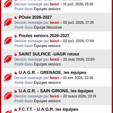
o
Dernier message par
a
henri
«
16 juil. 2026, 15:30
s
u
Posté dans
u
Équipes seniors
s
v
m
a
N
POule 2026-2027
e
e
g
o
Dernier message par
a
henri
«
02 juil. 2026, 17:35
s
e
u
Posté dans
u
Équipe féminine
s
v
m
a
N
Poules seniors 2026-2027
e
e
g
o
Dernier message par
a
henri
«
02 juil. 2026, 17:09
s
e
u
Posté dans
u
Équipes seniors
s
v
m
a
N
SAINT SULPICE -UAGR retour
e
e
g
o
Dernier message par
a
henri
«
22 mai 2026, 22:50
s
e
u
Posté dans
u
Équipes seniors
s
v
m
a
N
U.A.G.R. - GRENADE, les équipes
e
e
g
o
Dernier message par
a
henri
«
10 avr. 2026, 22:36
s
e
u
Posté dans
u
Équipes seniors
s
v
m
a
N
U.A.G.R. - SAIN GIRONS, les équipes
e
e
g
o
Dernier message par
a
henri
«
20 mars 2026, 23:19
s
e
u
Posté dans
u
Équipes seniors
s
v
m
a
N
F.C.T.T. - U.A.G.R. les équipes
e
e
g