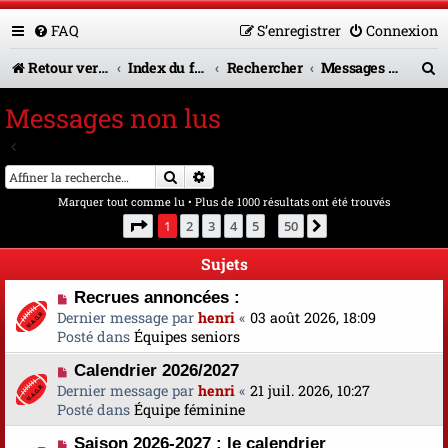
FAQ
S’enregistrer
Connexion
R
Retour vers le site U.A.G.R.
Index du forum
Rechercher
Messages non lus
e
Messages non lus
c
Aller à la recherche avancée
h
Rechercher
Recherche avancée
e
Marquer tout comme lu
• Plus de 1000 résultats ont été trouvés
r
Page
1
sur
50
1
2
3
4
5
50
Suivante
…
c
Sujets
h
N
Recrues annoncées :
e
o
Dernier message par
henri
«
03 août 2026, 18:09
u
Posté dans
Équipes seniors
r
v
N
Calendrier 2026/2027
e
o
Dernier message par
a
henri
«
21 juil. 2026, 10:27
u
Posté dans
u
Équipe féminine
v
m
N
Saison 2026-2027 : le calendrier
e
e