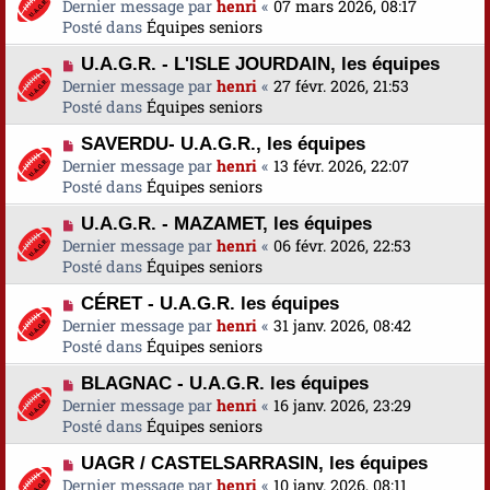
o
Dernier message par
a
henri
«
07 mars 2026, 08:17
s
e
u
Posté dans
u
Équipes seniors
s
v
m
a
N
U.A.G.R. - L'ISLE JOURDAIN, les équipes
e
e
g
o
Dernier message par
a
henri
«
27 févr. 2026, 21:53
s
e
u
Posté dans
u
Équipes seniors
s
v
m
a
N
SAVERDU- U.A.G.R., les équipes
e
e
g
o
Dernier message par
a
henri
«
13 févr. 2026, 22:07
s
e
u
Posté dans
u
Équipes seniors
s
v
m
a
N
U.A.G.R. - MAZAMET, les équipes
e
e
g
o
Dernier message par
a
henri
«
06 févr. 2026, 22:53
s
e
u
Posté dans
u
Équipes seniors
s
v
m
a
N
CÉRET - U.A.G.R. les équipes
e
e
g
o
Dernier message par
a
henri
«
31 janv. 2026, 08:42
s
e
u
Posté dans
u
Équipes seniors
s
v
m
a
N
BLAGNAC - U.A.G.R. les équipes
e
e
g
o
Dernier message par
a
henri
«
16 janv. 2026, 23:29
s
e
u
Posté dans
u
Équipes seniors
s
v
m
a
N
UAGR / CASTELSARRASIN, les équipes
e
e
g
o
Dernier message par
a
henri
«
10 janv. 2026, 08:11
s