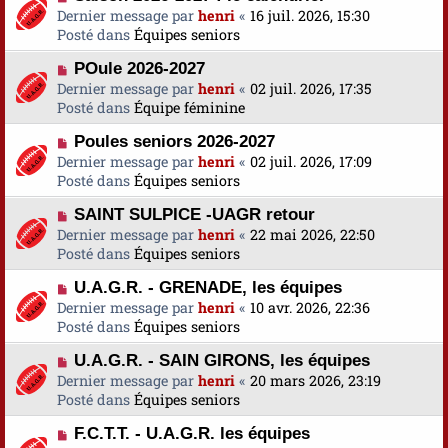
o
Dernier message par
a
henri
«
16 juil. 2026, 15:30
s
u
Posté dans
u
Équipes seniors
s
v
m
a
N
POule 2026-2027
e
e
g
o
Dernier message par
a
henri
«
02 juil. 2026, 17:35
s
e
u
Posté dans
u
Équipe féminine
s
v
m
a
N
Poules seniors 2026-2027
e
e
g
o
Dernier message par
a
henri
«
02 juil. 2026, 17:09
s
e
u
Posté dans
u
Équipes seniors
s
v
m
a
N
SAINT SULPICE -UAGR retour
e
e
g
o
Dernier message par
a
henri
«
22 mai 2026, 22:50
s
e
u
Posté dans
u
Équipes seniors
s
v
m
a
N
U.A.G.R. - GRENADE, les équipes
e
e
g
o
Dernier message par
a
henri
«
10 avr. 2026, 22:36
s
e
u
Posté dans
u
Équipes seniors
s
v
m
a
N
U.A.G.R. - SAIN GIRONS, les équipes
e
e
g
o
Dernier message par
a
henri
«
20 mars 2026, 23:19
s
e
u
Posté dans
u
Équipes seniors
s
v
m
a
N
F.C.T.T. - U.A.G.R. les équipes
e
e
g