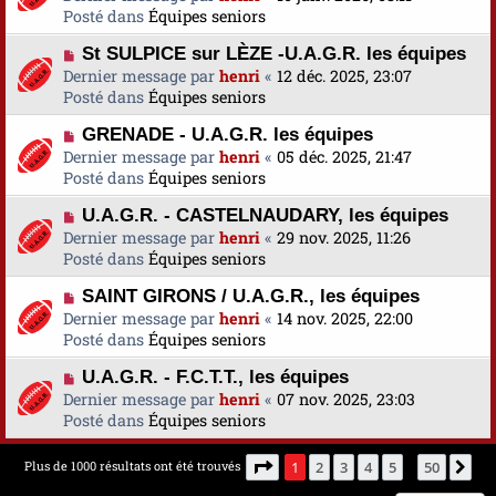
e
u
Posté dans
u
Équipes seniors
s
v
m
a
N
St SULPICE sur LÈZE -U.A.G.R. les équipes
e
e
g
o
Dernier message par
a
henri
«
12 déc. 2025, 23:07
s
e
u
Posté dans
u
Équipes seniors
s
v
m
a
N
GRENADE - U.A.G.R. les équipes
e
e
g
o
Dernier message par
a
henri
«
05 déc. 2025, 21:47
s
e
u
Posté dans
u
Équipes seniors
s
v
m
a
N
U.A.G.R. - CASTELNAUDARY, les équipes
e
e
g
o
Dernier message par
a
henri
«
29 nov. 2025, 11:26
s
e
u
Posté dans
u
Équipes seniors
s
v
m
a
N
SAINT GIRONS / U.A.G.R., les équipes
e
e
g
o
Dernier message par
a
henri
«
14 nov. 2025, 22:00
s
e
u
Posté dans
u
Équipes seniors
s
v
m
a
N
U.A.G.R. - F.C.T.T., les équipes
e
e
g
o
Dernier message par
a
henri
«
07 nov. 2025, 23:03
s
e
u
Posté dans
u
Équipes seniors
s
v
m
a
e
e
g
Page
1
sur
50
Plus de 1000 résultats ont été trouvés
1
2
3
4
5
50
Su
…
a
s
e