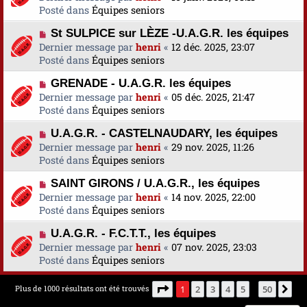
e
u
Posté dans
u
Équipes seniors
s
v
m
a
N
St SULPICE sur LÈZE -U.A.G.R. les équipes
e
e
g
o
Dernier message par
a
henri
«
12 déc. 2025, 23:07
s
e
u
Posté dans
u
Équipes seniors
s
v
m
a
N
GRENADE - U.A.G.R. les équipes
e
e
g
o
Dernier message par
a
henri
«
05 déc. 2025, 21:47
s
e
u
Posté dans
u
Équipes seniors
s
v
m
a
N
U.A.G.R. - CASTELNAUDARY, les équipes
e
e
g
o
Dernier message par
a
henri
«
29 nov. 2025, 11:26
s
e
u
Posté dans
u
Équipes seniors
s
v
m
a
N
SAINT GIRONS / U.A.G.R., les équipes
e
e
g
o
Dernier message par
a
henri
«
14 nov. 2025, 22:00
s
e
u
Posté dans
u
Équipes seniors
s
v
m
a
N
U.A.G.R. - F.C.T.T., les équipes
e
e
g
o
Dernier message par
a
henri
«
07 nov. 2025, 23:03
s
e
u
Posté dans
u
Équipes seniors
s
v
m
a
e
e
g
Page
1
sur
50
Plus de 1000 résultats ont été trouvés
1
2
3
4
5
50
Su
…
a
s
e