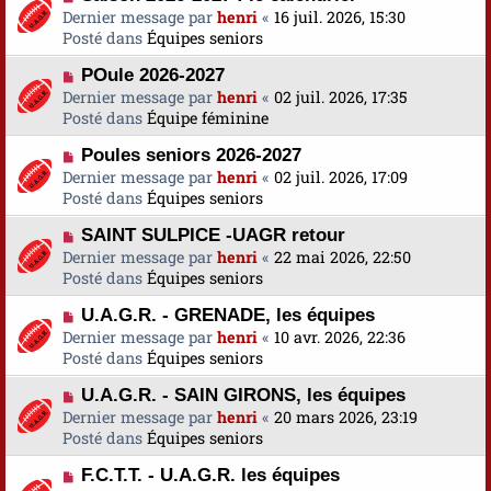
o
Dernier message par
a
henri
«
16 juil. 2026, 15:30
s
u
Posté dans
u
Équipes seniors
s
v
m
a
N
POule 2026-2027
e
e
g
o
Dernier message par
a
henri
«
02 juil. 2026, 17:35
s
e
u
Posté dans
u
Équipe féminine
s
v
m
a
N
Poules seniors 2026-2027
e
e
g
o
Dernier message par
a
henri
«
02 juil. 2026, 17:09
s
e
u
Posté dans
u
Équipes seniors
s
v
m
a
N
SAINT SULPICE -UAGR retour
e
e
g
o
Dernier message par
a
henri
«
22 mai 2026, 22:50
s
e
u
Posté dans
u
Équipes seniors
s
v
m
a
N
U.A.G.R. - GRENADE, les équipes
e
e
g
o
Dernier message par
a
henri
«
10 avr. 2026, 22:36
s
e
u
Posté dans
u
Équipes seniors
s
v
m
a
N
U.A.G.R. - SAIN GIRONS, les équipes
e
e
g
o
Dernier message par
a
henri
«
20 mars 2026, 23:19
s
e
u
Posté dans
u
Équipes seniors
s
v
m
a
N
F.C.T.T. - U.A.G.R. les équipes
e
e
g