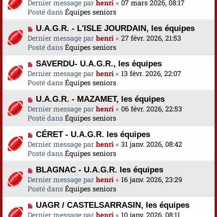
o
Dernier message par
a
henri
«
07 mars 2026, 08:17
s
e
u
Posté dans
u
Équipes seniors
s
v
m
a
N
U.A.G.R. - L'ISLE JOURDAIN, les équipes
e
e
g
o
Dernier message par
a
henri
«
27 févr. 2026, 21:53
s
e
u
Posté dans
u
Équipes seniors
s
v
m
a
N
SAVERDU- U.A.G.R., les équipes
e
e
g
o
Dernier message par
a
henri
«
13 févr. 2026, 22:07
s
e
u
Posté dans
u
Équipes seniors
s
v
m
a
N
U.A.G.R. - MAZAMET, les équipes
e
e
g
o
Dernier message par
a
henri
«
06 févr. 2026, 22:53
s
e
u
Posté dans
u
Équipes seniors
s
v
m
a
N
CÉRET - U.A.G.R. les équipes
e
e
g
o
Dernier message par
a
henri
«
31 janv. 2026, 08:42
s
e
u
Posté dans
u
Équipes seniors
s
v
m
a
N
BLAGNAC - U.A.G.R. les équipes
e
e
g
o
Dernier message par
a
henri
«
16 janv. 2026, 23:29
s
e
u
Posté dans
u
Équipes seniors
s
v
m
a
N
UAGR / CASTELSARRASIN, les équipes
e
e
g
o
Dernier message par
a
henri
«
10 janv. 2026, 08:11
s