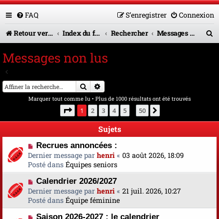
FAQ
S’enregistrer
Connexion
R
Retour vers le site U.A.G.R.
Index du forum
Rechercher
Messages non lus
e
Messages non lus
c
Aller à la recherche avancée
h
Rechercher
Recherche avancée
e
Marquer tout comme lu
• Plus de 1000 résultats ont été trouvés
r
Page
1
sur
50
1
2
3
4
5
50
Suivante
…
c
Sujets
h
N
Recrues annoncées :
e
o
Dernier message par
henri
«
03 août 2026, 18:09
u
Posté dans
Équipes seniors
r
v
N
Calendrier 2026/2027
e
o
Dernier message par
a
henri
«
21 juil. 2026, 10:27
u
Posté dans
u
Équipe féminine
v
m
N
Saison 2026-2027 : le calendrier
e
e